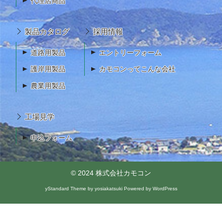
代理店商品
製品カタログ
採用情報
道路用製品
エントリーフォーム
護岸用製品
カモコンってこんな会社
農業用製品
工場見学
申込フォーム
© 2024
株式会社カモコン
yStandard Theme
by
yosiakatsuki
Powered by
WordPress