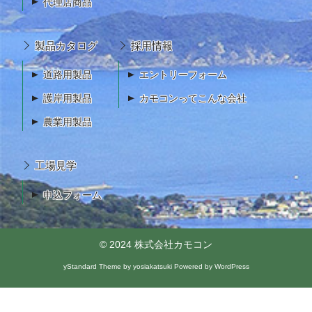
代理店商品
製品カタログ
採用情報
道路用製品
エントリーフォーム
護岸用製品
カモコンってこんな会社
農業用製品
工場見学
申込フォーム
© 2024
株式会社カモコン
yStandard Theme
by
yosiakatsuki
Powered by
WordPress