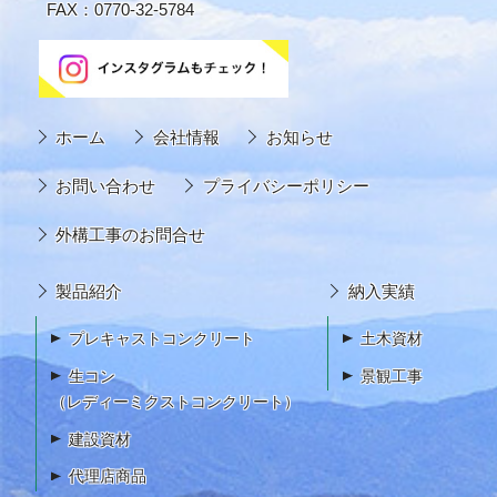
FAX：0770-32-5784
ホーム
会社情報
お知らせ
お問い合わせ
プライバシーポリシー
外構工事のお問合せ
製品紹介
納入実績
プレキャストコンクリート
土木資材
生コン
景観工事
（レディーミクストコンクリート）
建設資材
代理店商品