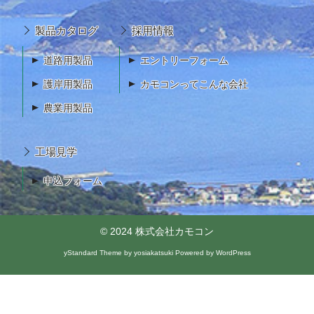
製品カタログ
採用情報
道路用製品
エントリーフォーム
護岸用製品
カモコンってこんな会社
農業用製品
工場見学
申込フォーム
© 2024
株式会社カモコン
yStandard Theme
by
yosiakatsuki
Powered by
WordPress