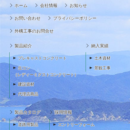
ホーム
会社情報
お知らせ
お問い合わせ
プライバシーポリシー
外構工事のお問合せ
製品紹介
納入実績
プレキャストコンクリート
土木資材
生コン
景観工事
（レディーミクストコンクリート）
建設資材
代理店商品
製品カタログ
採用情報
道路用製品
エントリーフォーム