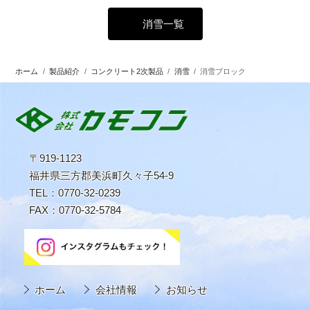
消雪一覧
ホーム
/
製品紹介
/
コンクリート2次製品
/
消雪
/
消雪ブロック
〒919-1123
福井県三方郡美浜町久々子54-9
TEL：0770-32-0239
FAX：0770-32-5784
ホーム
会社情報
お知らせ