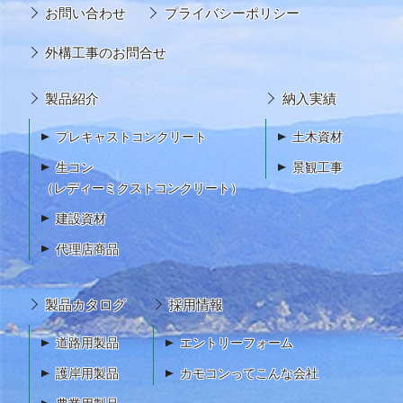
お問い合わせ
プライバシーポリシー
外構工事のお問合せ
製品紹介
納入実績
プレキャストコンクリート
土木資材
生コン
景観工事
（レディーミクストコンクリート）
建設資材
代理店商品
製品カタログ
採用情報
道路用製品
エントリーフォーム
護岸用製品
カモコンってこんな会社